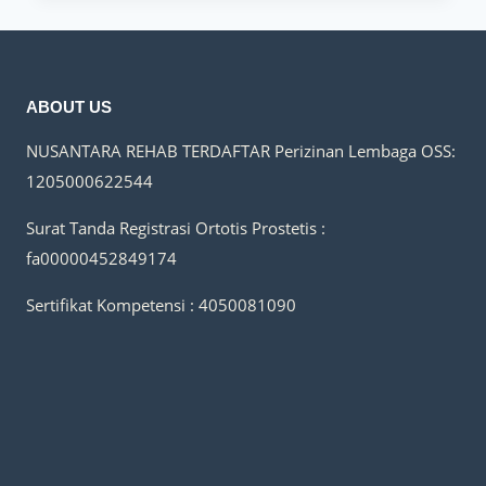
UNTUK
KELAINAN
KAKI
ANAK
ABOUT US
NUSANTARA REHAB TERDAFTAR
Perizinan Lembaga OSS:
1205000622544
Surat Tanda Registrasi Ortotis Prostetis :
fa00000452849174
Sertifikat Kompetensi : 4050081090